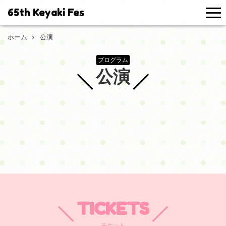
65th Keyaki Fes
me
ホーム
公演
プログラム
公演
TICKETS
チケット